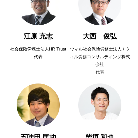
江原 充志
大西 俊弘
社会保険労務士法人HR Trust
ウィル社会保険労務士法人 / ウ
代表
ィル労務コンサルティング株式
会社
代表
五味田 匡功
柴垣 和也